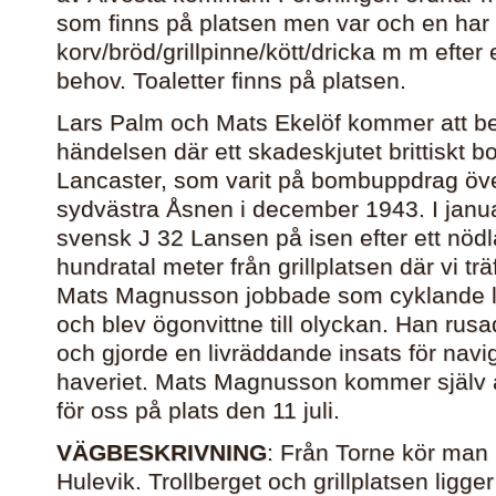
som finns på platsen men var och en har 
korv/bröd/grillpinne/kött/dricka m m efte
behov. Toaletter finns på platsen.
Lars Palm och Mats Ekelöf kommer att b
händelsen där ett skadeskjutet brittiskt 
Lancaster, som varit på bombuppdrag öve
sydvästra Åsnen i december 1943. I janua
svensk J 32 Lansen på isen efter ett nöd
hundratal meter från grillplatsen där vi t
Mats Magnusson jobbade som cyklande l
och blev ögonvittne till olyckan. Han rusad
och gjorde en livräddande insats för nav
haveriet. Mats Magnusson kommer själv 
för oss på plats den 11 juli.
VÄGBESKRIVNING
: Från Torne kör man
Hulevik. Trollberget och grillplatsen ligg