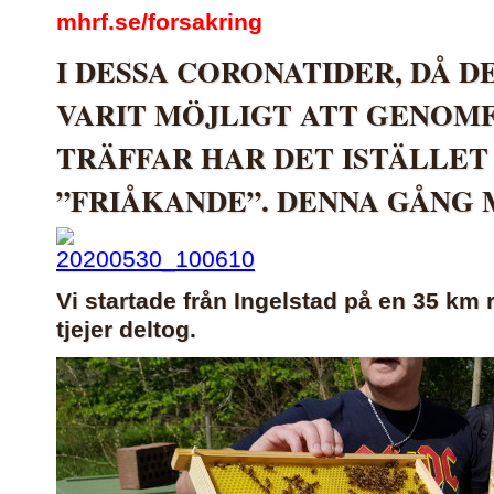
mhrf.se/forsakring
I DESSA CORONATIDER, DÅ D
VARIT MÖJLIGT ATT GENOM
TRÄFFAR HAR DET ISTÄLLET 
”FRIÅKANDE”. DENNA GÅNG
Vi startade från Ingelstad på en 35 k
tjejer deltog.