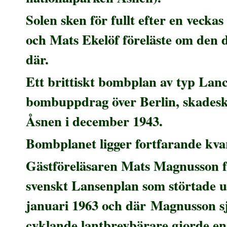
Solen sken för fullt efter en vecka
och Mats Ekelöf föreläste om den 
där.
Ett brittiskt bombplan av typ Lanca
bombuppdrag över Berlin, skadeskj
Åsnen i december 1943.
Bombplanet ligger fortfarande kva
Gästföreläsaren Mats Magnusson fö
svenskt Lansenplan som störtade u
januari 1963 och där
Magnusson sj
cyklande lantbrevbärare gjorde en