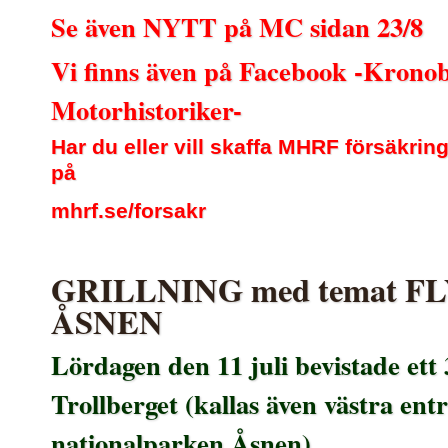
Se även NYTT på MC sidan 23/8
Vi finns även på Facebook -Krono
Motorhistoriker-
Har du eller vill skaffa MHRF försäkrin
på
mhrf.se/forsakr
GRILLNING med temat F
ÅSNEN
Lördagen den 11 juli bevistade et
Trollberget (kallas även västra entré
nationalparken Åsnen).