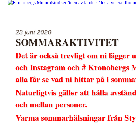
Kontakta oss
Länkar
MC sidan
Mellan hjul och r
2025
Program 2026
Reseberättelser
Styrelsen
23 juni 2020
SOMMARAKTIVITET
Det är också trevligt om ni lägger 
och Instagram och # Kronobergs M
alla får se vad ni hittar på i somma
Naturligtvis gäller att hålla avstå
och mellan personer.
Varma sommarhälsningar från St