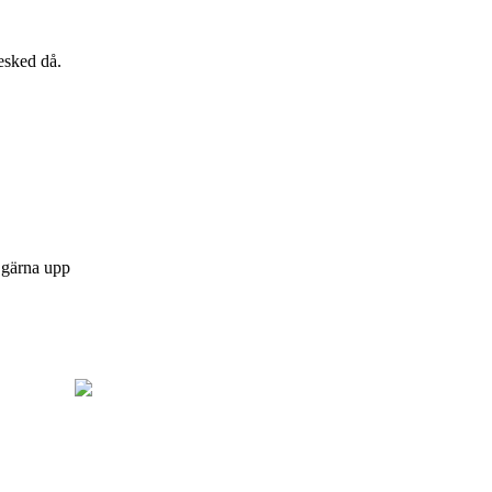
esked då.
a gärna upp