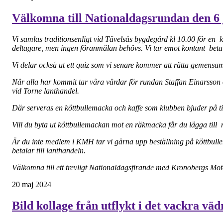
Välkomna till Nationaldagsrundan den 6
Vi samlas traditionsenligt vid Tävelsås bygdegård kl 10.00 för en k
deltagare, men ingen föranmälan behövs. Vi tar emot kontant bet
Vi delar också ut ett quiz som vi senare kommer att rätta gemens
När alla har kommit tar våra värdar för rundan Staffan Einarsson 
vid Torne lanthandel.
Där serveras en köttbullemacka och kaffe som klubben bjuder på 
Vill du byta ut köttbullemackan mot en räkmacka får du lägga till 
Är du inte medlem i KMH tar vi gärna upp beställning på köttbul
betalar till lanthandeln.
Välkomna till ett trevligt Nationaldagsfirande med Kronobergs Mot
20 maj 2024
Bild kollage från utflykt i det vackra vä