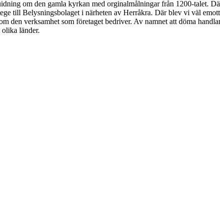
 guidning om den gamla kyrkan med orginalmålningar från 1200-talet. Dä
tege till Belysningsbolaget i närheten av Herråkra. Där blev vi väl emot
de om den verksamhet som företaget bedriver. Av namnet att döma handla
 olika länder.