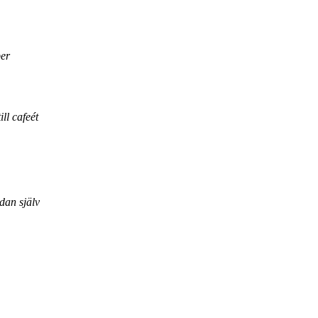
per
ll cafeét
dan själv