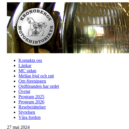
Kontakta oss
Länkar
MC sidan
Mellan hjul och ratt
Om föreningen
Ordföranden har ordet
Övrigt
Program 2025
Program 2026
Reseberättelser
Styrelsen
Våra fordon
27 maj 2024