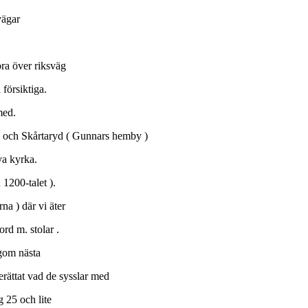
åvägar
öra över riksväg
 försiktiga.
 med.
da och Skårtaryd ( Gunnars hemby )
ya kyrka.
 1200-talet ).
na ) där vi äter
rd m. stolar .
ngom nästa
erättat vad de sysslar med
g 25 och lite