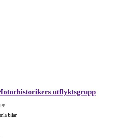
otorhistorikers utflyktsgrupp
rupp
mla bilar.
.