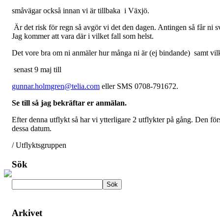
småvägar också innan vi är tillbaka i Växjö.
Är det risk för regn så avgör vi det den dagen. Antingen så får ni 
Jag kommer att vara där i vilket fall som helst.
Det vore bra om ni anmäler hur många ni är (ej bindande) samt vi
senast 9 maj till
gunnar.holmgren@telia.com
eller SMS 0708-791672.
Se till så jag bekräftar er anmälan.
Efter denna utflykt så har vi ytterligare 2 utflykter på gång. Den fö
dessa datum.
/ Utflyktsgruppen
Sök
Arkivet