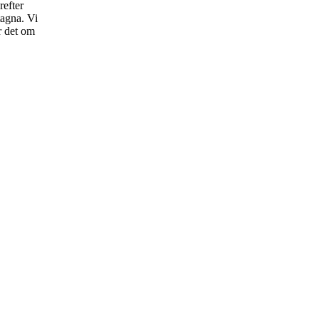
refter
tagna. Vi
r det om