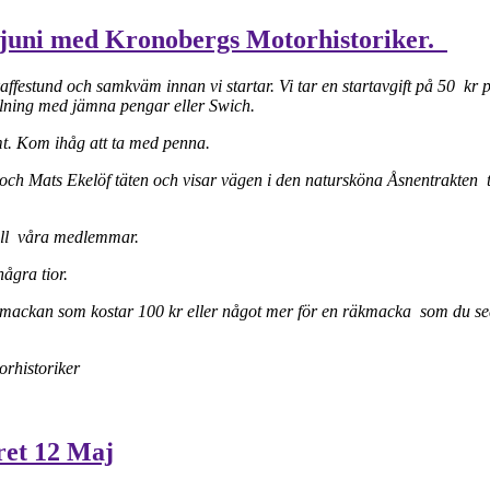
 juni med Kronobergs Motorhistoriker.
affestund och samkväm innan vi startar. Vi tar en startavgift på 50 kr 
alning med jämna pengar eller Swich.
amt. Kom ihåg att ta med penna.
och Mats Ekelöf täten och visar vägen i den natursköna Åsnentrakten ti
till våra medlemmar.
några tior.
lemackan som kostar 100 kr eller något mer för en räkmacka som du se
orhistoriker
dret 12 Maj