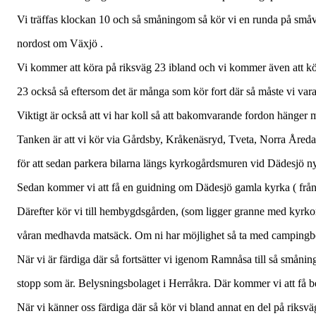
Vi träffas klockan 10 och så småningom så kör vi en runda på sm
nordost om Växjö .
Vi kommer att köra på riksväg 23 ibland och vi kommer även att k
23 också så eftersom det är många som kör fort där så måste vi vara
Viktigt är också att vi har koll så att bakomvarande fordon hänger
Tanken är att vi kör via Gårdsby, Kråkenäsryd, Tveta, Norra Åre
för att sedan parkera bilarna längs kyrkogårdsmuren vid Dädesjö n
Sedan kommer vi att få en guidning om Dädesjö gamla kyrka ( från
Därefter kör vi till hembygdsgården, (som ligger granne med kyrkor
våran medhavda matsäck. Om ni har möjlighet så ta med campingbo
När vi är färdiga där så fortsätter vi igenom Ramnåsa till så småni
stopp som är. Belysningsbolaget i Herråkra. Där kommer vi att få b
När vi känner oss färdiga där så kör vi bland annat en del på riksvä