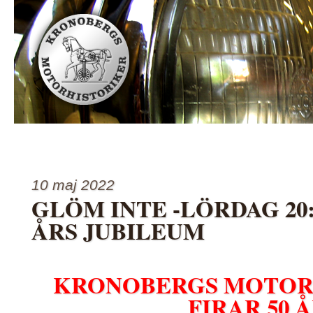
Kontakta oss
Länkar
MC sidan
Mellan hjul och ra
2025
Program 2026
Reseberättelser
Styrelsen
V
10 maj 2022
GLÖM INTE -LÖRDAG 20:
ÅRS JUBILEUM
KRONOBERGS MOTOR
FIRAR 50 