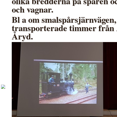
olika bredderna på spåren oc
och vagnar.
Bl a om smalspårsjärnvägen
transporterade timmer från At
Åryd.