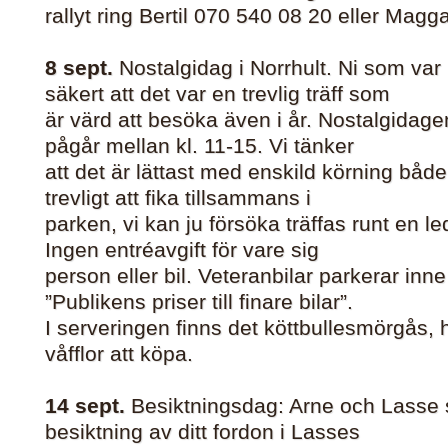
rallyt ring Bertil 070 540 08 20 eller Mag
8 sept.
Nostalgidag i Norrhult. Ni som var
säkert att det var en trevlig träff som
är värd att besöka även i år. Nostalgidage
pågår mellan kl. 11-15. Vi tänker
att det är lättast med enskild körning båd
trevligt att fika tillsammans i
parken, vi kan ju försöka träffas runt en le
Ingen entréavgift för vare sig
person eller bil. Veteranbilar parkerar inne
”Publikens priser till finare bilar”.
I serveringen finns det köttbullesmörgås,
våfflor att köpa.
14 sept.
Besiktningsdag: Arne och Lasse s
besiktning av ditt fordon i Lasses