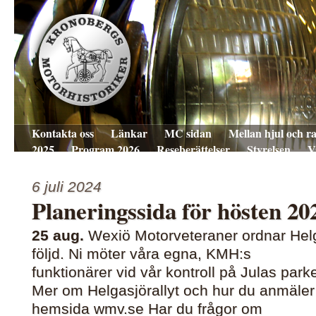
Kontakta oss
Länkar
MC sidan
Mellan hjul och ra
2025
Program 2026
Reseberättelser
Styrelsen
V
6 juli 2024
Planeringssida för hösten 20
25 aug.
Wexiö Motorveteraner ordnar Helgas
följd. Ni möter våra egna, KMH:s
funktionärer vid vår kontroll på Julas park
Mer om Helgasjörallyt och hur du anmäler 
hemsida wmv.se Har du frågor om