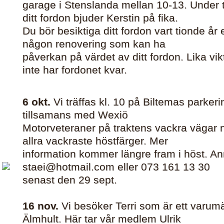
garage i Stenslanda mellan 10-13. Under 
ditt fordon bjuder Kerstin på fika.
Du bör besiktiga ditt fordon vart tionde år 
någon renovering som kan ha
påverkan på värdet av ditt fordon. Lika vi
inte har fordonet kvar.
6 okt.
Vi träffas kl. 10 på Biltemas parkerin
tillsamans med Wexiö
Motorveteraner på traktens vackra vägar nä
allra vackraste höstfärger. Mer
information kommer längre fram i höst. Anm
staei@hotmail.com eller 073 161 13 30
senast den 29 sept.
16 nov.
Vi besöker Terri som är ett varumä
Älmhult. Här tar vår medlem Ulrik