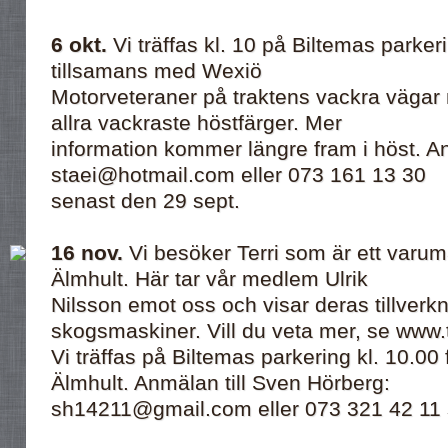
6 okt.
Vi träffas kl. 10 på Biltemas parkeri
tillsamans med Wexiö
Motorveteraner på traktens vackra vägar n
allra vackraste höstfärger. Mer
information kommer längre fram i höst. Anm
staei@hotmail.com eller 073 161 13 30
senast den 29 sept.
16 nov.
Vi besöker Terri som är ett varumä
Älmhult. Här tar vår medlem Ulrik
Nilsson emot oss och visar deras tillverk
skogsmaskiner. Vill du veta mer, se www.t
Vi träffas på Biltemas parkering kl. 10.00 
Älmhult. Anmälan till Sven Hörberg:
sh14211@gmail.com eller 073 321 42 11 