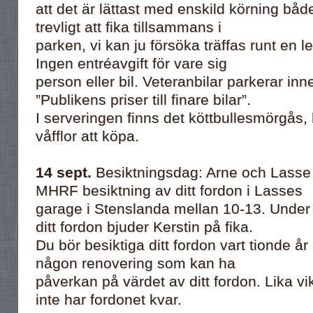
att det är lättast med enskild körning båd
trevligt att fika tillsammans i
parken, vi kan ju försöka träffas runt en l
Ingen entréavgift för vare sig
person eller bil. Veteranbilar parkerar inn
”Publikens priser till finare bilar”.
I serveringen finns det köttbullesmörgås,
våfflor att köpa.
14 sept.
Besiktningsdag: Arne och Lasse s
MHRF besiktning av ditt fordon i Lasses
garage i Stenslanda mellan 10-13. Under 
ditt fordon bjuder Kerstin på fika.
Du bör besiktiga ditt fordon vart tionde år 
någon renovering som kan ha
påverkan på värdet av ditt fordon. Lika vi
inte har fordonet kvar.