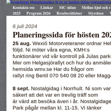
Kontakta oss
Länkar
MC sidan
Mellan hjul och r
2025
Program 2026
Reseberättelser
Styrelsen
6 juli 2024
Planeringssida för hösten 20
25 aug.
Wexiö Motorveteraner ordnar Helga
följd. Ni möter våra egna, KMH:s
funktionärer vid vår kontroll på Julas park
Mer om Helgasjörallyt och hur du anmäler 
hemsida wmv.se Har du frågor om
rallyt ring Bertil 070 540 08 20 eller Ma
8 sept.
Nostalgidag i Norrhult. Ni som va
säkert att det var en trevlig träff som
är värd att besöka även i år. Nostalgidage
Park pågår mellan kl. 11-15. Vi tänker