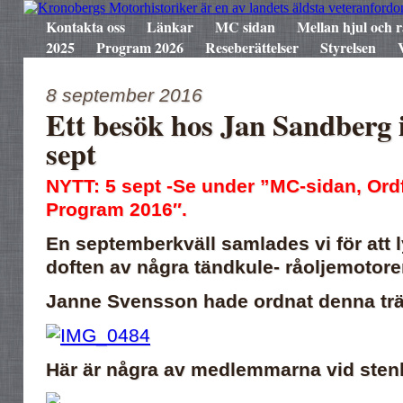
Kontakta oss
Länkar
MC sidan
Mellan hjul och r
2025
Program 2026
Reseberättelser
Styrelsen
8 september 2016
Ett besök hos Jan Sandberg 
sept
NYTT: 5 sept -Se under ”MC-sidan, Ord
Program 2016″.
En septemberkväll samlades vi för att
doften av några tändkule- råoljemotore
Janne Svensson hade ordnat denna trä
Här är några av medlemmarna vid ste