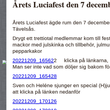
Årets Luciafest den 7 decem
Årets Luciafest ägde rum den 7 decembe
Tävelsås.
Drygt ett trettiotal medlemmar kom till fe
mackor med julskinka och tillbehör, julmu
pepparkakor
20221209_16562
2 klicka på länkarna, 
Man ser inte vad som döljer sig bakom fö
20221209_165428
Sven och Heléne sjunger en special (H)j
att klicka på länken nedanför
20221209_170126