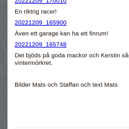
20221209_170010
En riktrig racer!
20221209_165900
Även ett garage kan ha ett finrum!
20221209_165748
Det bjöds på goda mackor och Kerstin såg ti
vintermörkret.
Bilder Mats och Staffan och text Mats