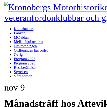
Kontakta oss
Länkar
MC sidan
Mellan hjul och ratt
Om föreningen
Ordföranden har ordet
Övrigt
Program 2025
Program 2026
Reseberättelser
Styrelsen
Våra fordon
nov
9
Månadsträff hos Attevi